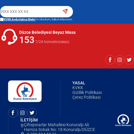
KVKK Aydınlatma Metni
'ni okudum, kabul ediyorum.
Düzce Belediyesi Beyaz Masa
153
7/24 hizmetinizdeyiz.
YASAL
KVKK
Gizlilik Politikası
Çerez Politikası
İLETİŞİM
Çiftepınarlar Mahallesi Konuralp Ali
Hamza Sokak No: 18 Konuralp/DÜZCE