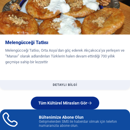
Melengücceği Tatlısı
Melengücceği Tatlısı, Orta Asya’dan göç ederek Akçakoca’ya yerleşen ve
“Manav” olarak adlandırılan Türklerin halen devam ettirdiği 700 yıllık
geçmişe sahip bir lezzettir
DETAYLI BİLGİ
Tüm Kültürel Mirasları Gör
Bültenimize Abone Olun
Gelişmelerden SMS ile haberdar olmak için telefon
numaranızla abone olun.