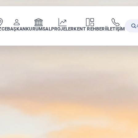
ZCE
BAŞKAN
KURUMSAL
PROJELER
KENT REHBERİ
İLETİŞİM