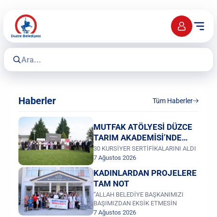
Haberler
Tüm Haberler
MUTFAK ATÖLYESİ DÜZCE
TARIM AKADEMİSİ’NDE
KURULUYOR PROJESİ
30 KURSİYER SERTİFİKALARINI ALDI
7 Ağustos 2026
TAMAMLANDI
KADINLARDAN PROJELERE
TAM NOT
“ALLAH BELEDİYE BAŞKANIMIZI
BAŞIMIZDAN EKSİK ETMESİN
7 Ağustos 2026