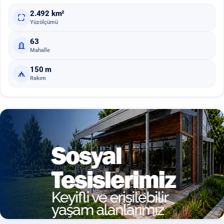
2.492
km²
Yüzölçümü
63
Mahalle
150
m
Rakım