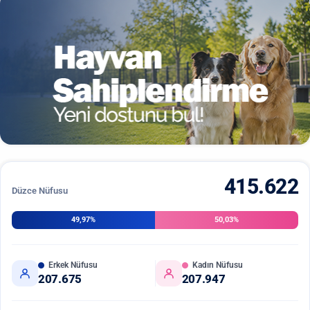
415.622
Düzce Nüfusu
49,97%
50,03%
Erkek Nüfusu
Kadın Nüfusu
207.675
207.947