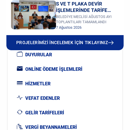
S VE T PLAKA DEVİR
İŞLEMLERİNDE TARİFE
DEĞİŞİKLİĞİ
BELEDİYE MECLİSİ AĞUSTOS AYI
TOPLANTILARI TAMAMLANDI
7 Ağustos 2026
PROJELERİMİZİ İNCELEMEK İÇİN TIKLAYINIZ
DUYURULAR
ONLİNE ÖDEME İŞLEMLERİ
HİZMETLER
VEFAT EDENLER
GELİR TARİFELERİ
VERGİ BEYANNAMELERİ