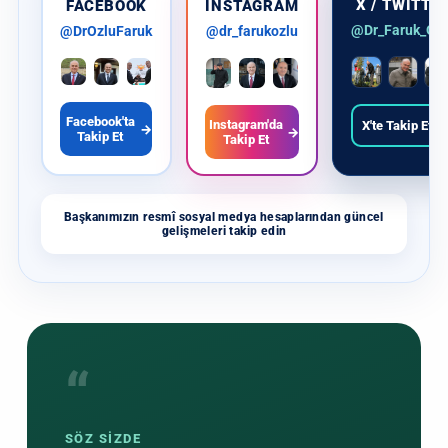
X / TWITTE
FACEBOOK
INSTAGRAM
@Dr_Faruk_Ozl
@DrOzluFaruk
@dr_farukozlu
Facebook'ta
Instagram'da
X'te Takip Et
→
→
→
Takip Et
Takip Et
Başkanımızın resmî sosyal medya hesaplarından güncel
gelişmeleri takip edin
“
SÖZ SİZDE