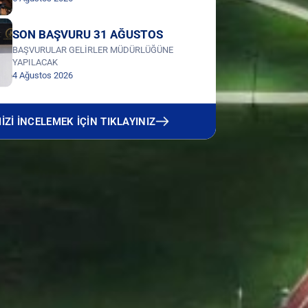
SON BAŞVURU 31 AĞUSTOS
BAŞVURULAR GELİRLER MÜDÜRLÜĞÜNE
YAPILACAK
4 Ağustos 2026
Zİ İNCELEMEK İÇİN TIKLAYINIZ