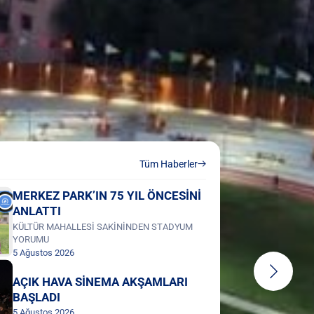
Tüm Haberler
MERKEZ PARK’IN 75 YIL ÖNCESİNİ
ANLATTI
KÜLTÜR MAHALLESİ SAKİNİNDEN STADYUM
YORUMU
5 Ağustos 2026
AÇIK HAVA SİNEMA AKŞAMLARI
BAŞLADI
5 Ağustos 2026