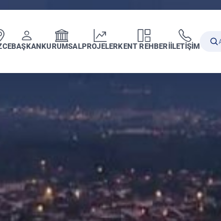
ZCE
BAŞKAN
KURUMSAL
PROJELER
KENT REHBERİ
İLETİŞİM