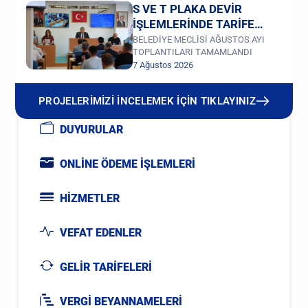
S VE T PLAKA DEVİR
İŞLEMLERİNDE TARİFE
DEĞİŞİKLİĞİ
BELEDİYE MECLİSİ AĞUSTOS AYI
TOPLANTILARI TAMAMLANDI
7 Ağustos 2026
PROJELERİMİZİ İNCELEMEK İÇİN TIKLAYINIZ
DUYURULAR
ONLİNE ÖDEME İŞLEMLERİ
HİZMETLER
VEFAT EDENLER
GELİR TARİFELERİ
VERGİ BEYANNAMELERİ