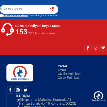
KVKK Aydınlatma Metni
'ni okudum, kabul ediyorum.
Düzce Belediyesi Beyaz Masa
153
7/24 hizmetinizdeyiz.
YASAL
KVKK
Gizlilik Politikası
Çerez Politikası
İLETİŞİM
Çiftepınarlar Mahallesi Konuralp Ali
Hamza Sokak No: 18 Konuralp/DÜZCE