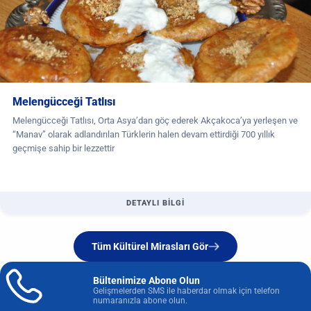
Melengücceği Tatlısı
Melengücceği Tatlısı, Orta Asya’dan göç ederek Akçakoca’ya yerleşen ve
“Manav” olarak adlandırılan Türklerin halen devam ettirdiği 700 yıllık
geçmişe sahip bir lezzettir
DETAYLI BİLGİ
Tüm Kültürel Mirasları Gör
Bültenimize Abone Olun
Gelişmelerden SMS ile haberdar olmak için telefon
numaranızla abone olun.