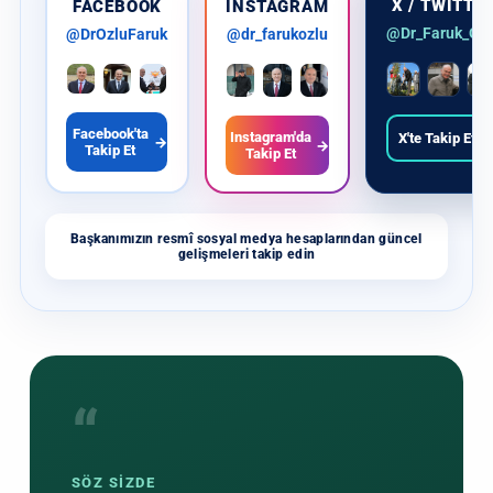
X / TWITTE
FACEBOOK
INSTAGRAM
@Dr_Faruk_Ozl
@DrOzluFaruk
@dr_farukozlu
Facebook'ta
Instagram'da
X'te Takip Et
→
→
→
Takip Et
Takip Et
Başkanımızın resmî sosyal medya hesaplarından güncel
gelişmeleri takip edin
“
SÖZ SİZDE