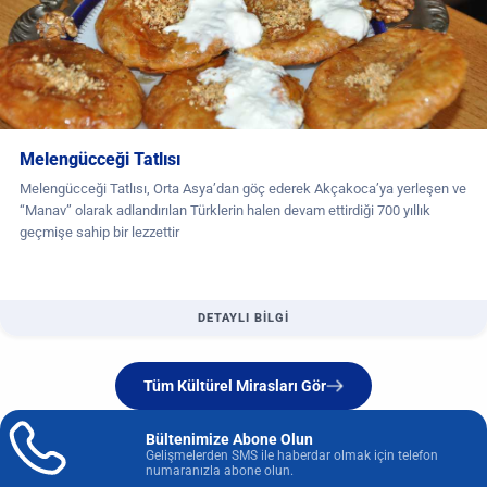
Melengücceği Tatlısı
Melengücceği Tatlısı, Orta Asya’dan göç ederek Akçakoca’ya yerleşen ve
“Manav” olarak adlandırılan Türklerin halen devam ettirdiği 700 yıllık
geçmişe sahip bir lezzettir
DETAYLI BİLGİ
Tüm Kültürel Mirasları Gör
Bültenimize Abone Olun
Gelişmelerden SMS ile haberdar olmak için telefon
numaranızla abone olun.