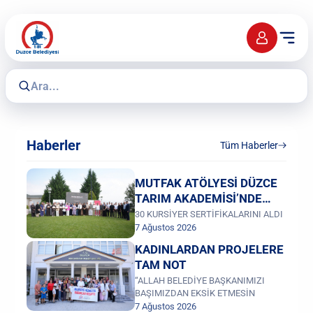
Haberler
Tüm Haberler
MUTFAK ATÖLYESİ DÜZCE
TARIM AKADEMİSİ’NDE
KURULUYOR PROJESİ
30 KURSİYER SERTİFİKALARINI ALDI
7 Ağustos 2026
TAMAMLANDI
KADINLARDAN PROJELERE
TAM NOT
“ALLAH BELEDİYE BAŞKANIMIZI
BAŞIMIZDAN EKSİK ETMESİN
7 Ağustos 2026