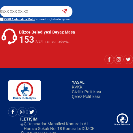
KVKK Aydınlatma Metni
'ni okudum, kabul ediyorum.
Düzce Belediyesi Beyaz Masa
153
7/24 hizmetinizdeyiz.
YASAL
KVKK
Gizlilik Politikası
Çerez Politikası
İLETİŞİM
Çiftepınarlar Mahallesi Konuralp Ali
Hamza Sokak No: 18 Konuralp/DÜZCE