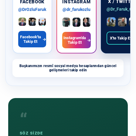
X / TWITTE
FACEBOOK
INSTAGRAM
@Dr_Faruk_Ozl
@DrOzluFaruk
@dr_farukozlu
Facebook'ta
Instagram'da
X'te Takip Et
→
→
→
Takip Et
Takip Et
Başkanımızın resmî sosyal medya hesaplarından güncel
gelişmeleri takip edin
“
SÖZ SİZDE