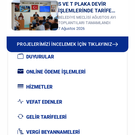
S VE T PLAKA DEVİR
İŞLEMLERİNDE TARİFE
DEĞİŞİKLİĞİ
BELEDİYE MECLİSİ AĞUSTOS AYI
TOPLANTILARI TAMAMLANDI
7 Ağustos 2026
PROJELERİMİZİ İNCELEMEK İÇİN TIKLAYINIZ
DUYURULAR
ONLİNE ÖDEME İŞLEMLERİ
HİZMETLER
VEFAT EDENLER
GELİR TARİFELERİ
VERGİ BEYANNAMELERİ