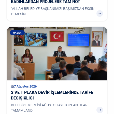
KADINLARDAN PROJELERE TAM NOT
“ALLAH BELEDİYE BAŞKANIMIZI BAŞIMIZDAN EKSİK
ETMESİN
HABER
7 Ağustos 2026
S VE T PLAKA DEVİR İŞLEMLERİNDE TARİFE
DEĞİŞİKLİĞİ
BELEDİYE MECLİSİ AĞUSTOS AYI TOPLANTILARI
TAMAMLANDI