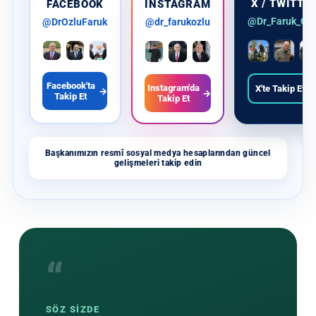
X / TWITTE
FACEBOOK
INSTAGRAM
@Dr_Faruk_Ozl
@DrOzluFaruk
@dr_farukozlu
Facebook'ta
Instagram'da
X'te Takip Et
→
→
→
Takip Et
Takip Et
Başkanımızın resmî sosyal medya hesaplarından güncel
gelişmeleri takip edin
“
SÖZ SİZDE