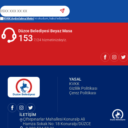
KVKK Aydınlatma Metni
'ni okudum, kabul ediyorum.
Düzce Belediyesi Beyaz Masa
153
7/24 hizmetinizdeyiz.
YASAL
KVKK
Gizlilik Politikası
Çerez Politikası
İLETİŞİM
Çiftepınarlar Mahallesi Konuralp Ali
Hamza Sokak No: 18 Konuralp/DÜZCE