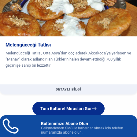
Melengücceği Tatlısı
Melengücceği Tatlısı, Orta Asya’dan göç ederek Akçakoca’ya yerleşen ve
“Manav” olarak adlandırılan Türklerin halen devam ettirdiği 700 yıllık
geçmişe sahip bir lezzettir
DETAYLI BİLGİ
Tüm Kültürel Mirasları Gör
Bültenimize Abone Olun
Gelişmelerden SMS ile haberdar olmak için telefon
numaranızla abone olun.