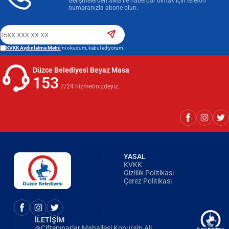
Gelişmelerden SMS ile haberdar olmak için telefon
numaranızla abone olun.
KVKK Aydınlatma Metni
'ni okudum, kabul ediyorum.
Düzce Belediyesi Beyaz Masa
153
7/24 hizmetinizdeyiz.
YASAL
KVKK
Gizlilik Politikası
Çerez Politikası
İLETİŞİM
Çiftepınarlar Mahallesi Konuralp Ali