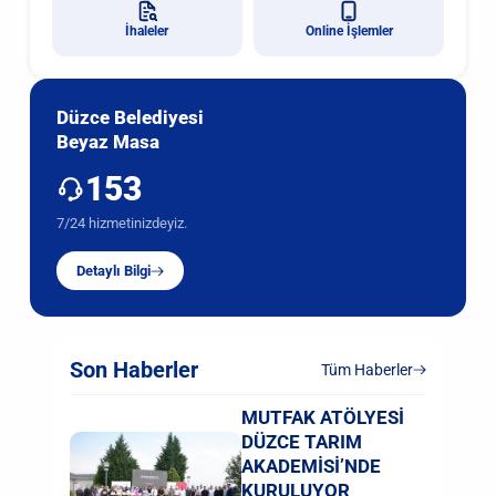
İhaleler
Online İşlemler
Düzce Belediyesi
Beyaz Masa
153
7/24 hizmetinizdeyiz.
Detaylı Bilgi
Son Haberler
Tüm Haberler
MUTFAK ATÖLYESİ
DÜZCE TARIM
AKADEMİSİ’NDE
KURULUYOR