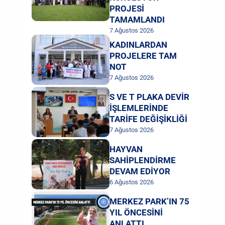
PROJESİ
TAMAMLANDI
7 Ağustos 2026
KADINLARDAN
PROJELERE TAM
NOT
7 Ağustos 2026
S VE T PLAKA DEVİR
İŞLEMLERİNDE
TARİFE DEĞİŞİKLİĞİ
7 Ağustos 2026
HAYVAN
SAHİPLENDİRME
DEVAM EDİYOR
6 Ağustos 2026
MERKEZ PARK’IN 75
YIL ÖNCESİNİ
ANLATTI