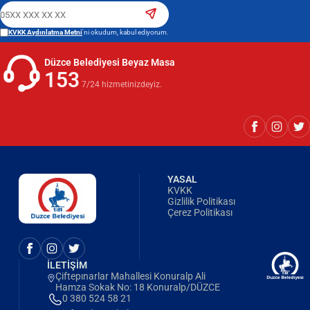
KVKK Aydınlatma Metni
'ni okudum, kabul ediyorum.
Düzce Belediyesi Beyaz Masa
153
7/24 hizmetinizdeyiz.
YASAL
KVKK
Gizlilik Politikası
Çerez Politikası
İLETİŞİM
Çiftepınarlar Mahallesi Konuralp Ali
Hamza Sokak No: 18 Konuralp/DÜZCE
0 380 524 58 21