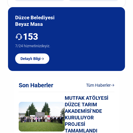
Düzce Belediyesi
Beyaz Masa
153
7/24 hizmetinizdeyiz.
Detaylı Bilgi
Son Haberler
Tüm Haberler
MUTFAK ATÖLYESİ
DÜZCE TARIM
AKADEMİSİ’NDE
KURULUYOR
PROJESİ
TAMAMLANDI