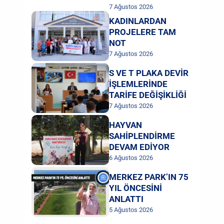
7 Ağustos 2026
KADINLARDAN
PROJELERE TAM
NOT
7 Ağustos 2026
S VE T PLAKA DEVİR
İŞLEMLERİNDE
TARİFE DEĞİŞİKLİĞİ
7 Ağustos 2026
HAYVAN
SAHİPLENDİRME
DEVAM EDİYOR
6 Ağustos 2026
MERKEZ PARK’IN 75
YIL ÖNCESİNİ
ANLATTI
5 Ağustos 2026