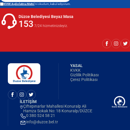
KVKK Aydınlatma Metni
'ni okudum, kabul ediyorum.
Düzce Belediyesi Beyaz Masa
153
7/24 hizmetinizdeyiz.
YASAL
KVKK
Gizlilik Politikası
Çerez Politikası
İLETİŞİM
Çiftepınarlar Mahallesi Konuralp Ali
Hamza Sokak No: 18 Konuralp/DÜZCE
0 380 524 58 21
info@duzce.bel.tr