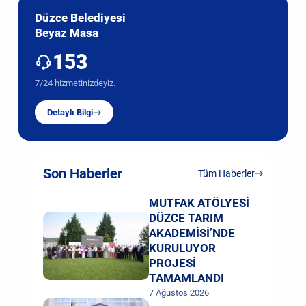
Düzce Belediyesi
Beyaz Masa
153
7/24 hizmetinizdeyiz.
Detaylı Bilgi
Son Haberler
Tüm Haberler
MUTFAK ATÖLYESİ
DÜZCE TARIM
AKADEMİSİ’NDE
KURULUYOR
PROJESİ
TAMAMLANDI
7 Ağustos 2026