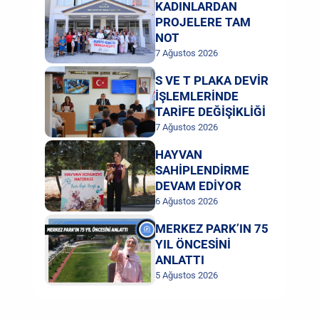
KADINLARDAN
PROJELERE TAM
NOT
7 Ağustos 2026
S VE T PLAKA DEVİR
İŞLEMLERİNDE
TARİFE DEĞİŞİKLİĞİ
7 Ağustos 2026
HAYVAN
SAHİPLENDİRME
DEVAM EDİYOR
6 Ağustos 2026
MERKEZ PARK’IN 75
YIL ÖNCESİNİ
ANLATTI
5 Ağustos 2026