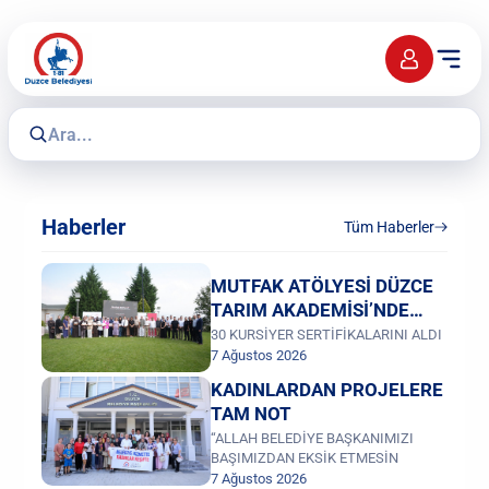
Haberler
Tüm Haberler
MUTFAK ATÖLYESİ DÜZCE
TARIM AKADEMİSİ’NDE
KURULUYOR PROJESİ
30 KURSİYER SERTİFİKALARINI ALDI
7 Ağustos 2026
TAMAMLANDI
KADINLARDAN PROJELERE
TAM NOT
“ALLAH BELEDİYE BAŞKANIMIZI
BAŞIMIZDAN EKSİK ETMESİN
7 Ağustos 2026