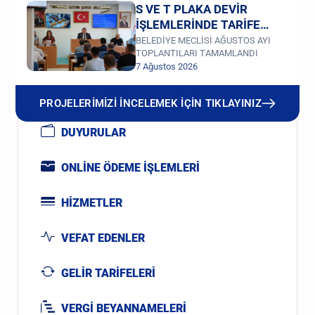
S VE T PLAKA DEVİR
İŞLEMLERİNDE TARİFE
DEĞİŞİKLİĞİ
BELEDİYE MECLİSİ AĞUSTOS AYI
TOPLANTILARI TAMAMLANDI
7 Ağustos 2026
PROJELERİMİZİ İNCELEMEK İÇİN TIKLAYINIZ
DUYURULAR
ONLİNE ÖDEME İŞLEMLERİ
HİZMETLER
VEFAT EDENLER
GELİR TARİFELERİ
VERGİ BEYANNAMELERİ