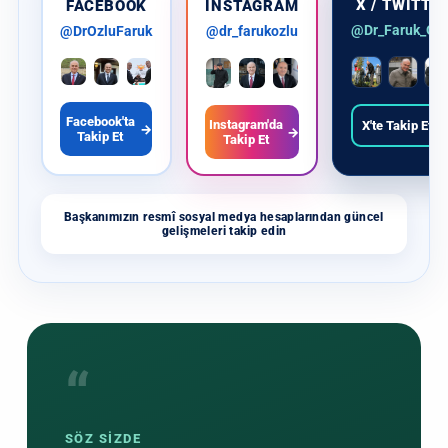
X / TWITTE
FACEBOOK
INSTAGRAM
@Dr_Faruk_Ozl
@DrOzluFaruk
@dr_farukozlu
Facebook'ta
Instagram'da
X'te Takip Et
→
→
→
Takip Et
Takip Et
Başkanımızın resmî sosyal medya hesaplarından güncel
gelişmeleri takip edin
“
SÖZ SİZDE