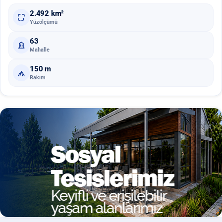
2.492
km²
Yüzölçümü
63
Mahalle
150
m
Rakım