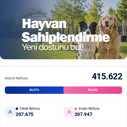
415.622
Düzce Nüfusu
49,97%
50,03%
Erkek Nüfusu
Kadın Nüfusu
207.675
207.947