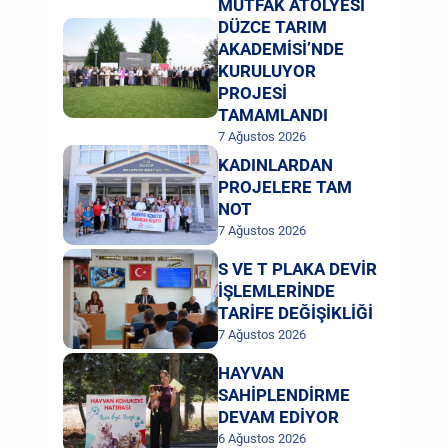
MUTFAK ATÖLYESİ
DÜZCE TARIM
AKADEMİSİ’NDE
KURULUYOR
PROJESİ
TAMAMLANDI
7 Ağustos 2026
KADINLARDAN
PROJELERE TAM
NOT
7 Ağustos 2026
S VE T PLAKA DEVİR
İŞLEMLERİNDE
TARİFE DEĞİŞİKLİĞİ
7 Ağustos 2026
HAYVAN
SAHİPLENDİRME
DEVAM EDİYOR
6 Ağustos 2026