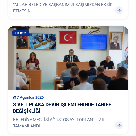
“ALLAH BELEDİYE BAŞKANIMIZI BAŞIMIZDAN EKSİK
ETMESİN
HABER
7 Ağustos 2026
S VE T PLAKA DEVİR İŞLEMLERİNDE TARİFE
DEĞİŞİKLİĞİ
BELEDİYE MECLİSİ AĞUSTOS AYI TOPLANTILARI
TAMAMLANDI