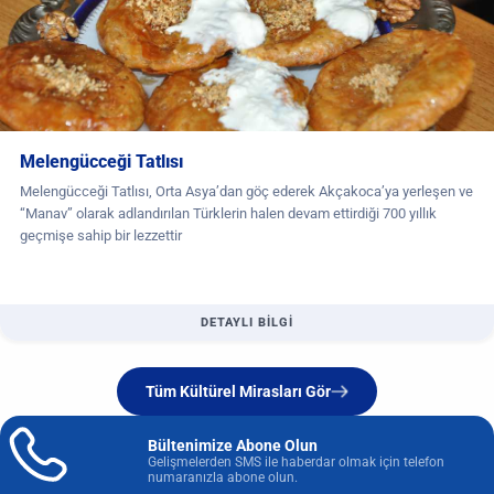
Melengücceği Tatlısı
Melengücceği Tatlısı, Orta Asya’dan göç ederek Akçakoca’ya yerleşen ve
“Manav” olarak adlandırılan Türklerin halen devam ettirdiği 700 yıllık
geçmişe sahip bir lezzettir
DETAYLI BİLGİ
Tüm Kültürel Mirasları Gör
Bültenimize Abone Olun
Gelişmelerden SMS ile haberdar olmak için telefon
numaranızla abone olun.