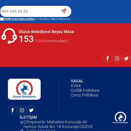
KVKK Aydınlatma Metni
'ni okudum, kabul ediyorum.
Düzce Belediyesi Beyaz Masa
153
7/24 hizmetinizdeyiz.
YASAL
KVKK
Gizlilik Politikası
Çerez Politikası
İLETİŞİM
Çiftepınarlar Mahallesi Konuralp Ali
Hamza Sokak No: 18 Konuralp/DÜZCE