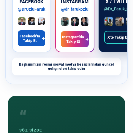
X / TWITTE
FACEBOOK
INSTAGRAM
@Dr_Faruk_Ozl
@DrOzluFaruk
@dr_farukozlu
Facebook'ta
Instagram'da
X'te Takip Et
→
→
→
Takip Et
Takip Et
Başkanımızın resmî sosyal medya hesaplarından güncel
gelişmeleri takip edin
“
SÖZ SİZDE